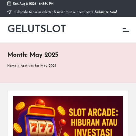
Sat, Aug 8, 2026
-
6:49:00 PM
Subscribe to our newsletter & never miss our best posts.
Subscribe Now!
Skip
to
GELUTSLOT
content
Month:
May 2025
Home
»
Archives for May 2025