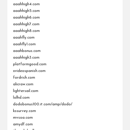
aaahhigh4.com
aaahhigh5.com
aaahhigh6.com
aaahhigh7.com
aaahhigh8.com
aaahfly.com
aaahfly1.com
aaahbonus.com
aaahhigh3.com
platformgood.com
xvideospanish.com
fordrich.com
alicraw.com
lightersail.com
lolhd.com
dodobonus100.it.com/amp/dodo/
kssurvey.com
mvsoa.com
amydf.com