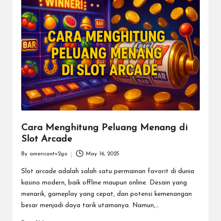
Cara Menghitung Peluang Menang di
Slot Arcade
By
americantv2go
May 16, 2025
Posted
by
Slot arcade adalah salah satu permainan favorit di dunia
kasino modern, baik offline maupun online. Desain yang
menarik, gameplay yang cepat, dan potensi kemenangan
besar menjadi daya tarik utamanya. Namun,…