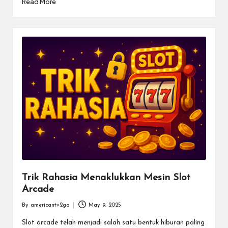
Read More
Trik Rahasia Menaklukkan Mesin Slot
Arcade
By
americantv2go
May 9, 2025
Posted
by
Slot arcade telah menjadi salah satu bentuk hiburan paling