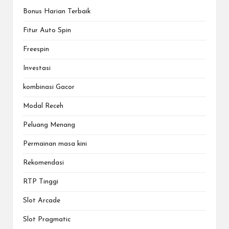
Bonus Harian Terbaik
Fitur Auto Spin
Freespin
Investasi
kombinasi Gacor
Modal Receh
Peluang Menang
Permainan masa kini
Rekomendasi
RTP Tinggi
Slot Arcade
Slot Pragmatic