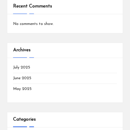
Recent Comments
No comments to show.
Archives
July 2025
June 2025
May 2025
Categories