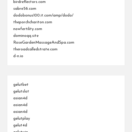
birdreflectors.com
sabre56.com
dodobonus100.it.com/amp/dodo/
theporchchariton.com
nowfertility.com
dominoqq.site
RoseGardenMassageAndSpa.com
theroadcalledstrate.com
d-n.io
gelutbet
gelutslot
asian4d
asian4d
asian4d
gelutplay
gelut4d