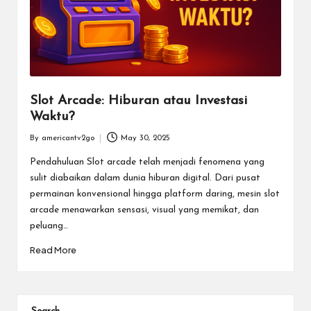
Slot Arcade: Hiburan atau Investasi
Waktu?
By
americantv2go
May 30, 2025
Posted
by
Pendahuluan Slot arcade telah menjadi fenomena yang
sulit diabaikan dalam dunia hiburan digital. Dari pusat
permainan konvensional hingga platform daring, mesin slot
arcade menawarkan sensasi, visual yang memikat, dan
peluang…
Read More