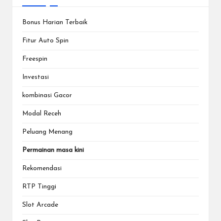
Bonus Harian Terbaik
Fitur Auto Spin
Freespin
Investasi
kombinasi Gacor
Modal Receh
Peluang Menang
Permainan masa kini
Rekomendasi
RTP Tinggi
Slot Arcade