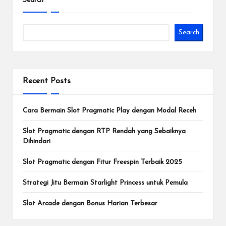
Search
Search
Recent Posts
Cara Bermain Slot Pragmatic Play dengan Modal Receh
Slot Pragmatic dengan RTP Rendah yang Sebaiknya
Dihindari
Slot Pragmatic dengan Fitur Freespin Terbaik 2025
Strategi Jitu Bermain Starlight Princess untuk Pemula
Slot Arcade dengan Bonus Harian Terbesar