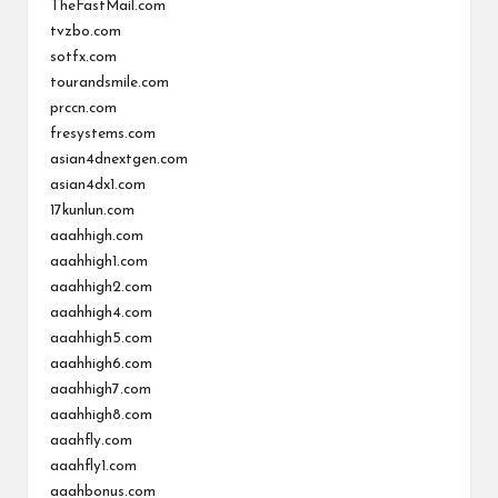
TheFastMail.com
tvzbo.com
sotfx.com
tourandsmile.com
prccn.com
fresystems.com
asian4dnextgen.com
asian4dx1.com
17kunlun.com
aaahhigh.com
aaahhigh1.com
aaahhigh2.com
aaahhigh4.com
aaahhigh5.com
aaahhigh6.com
aaahhigh7.com
aaahhigh8.com
aaahfly.com
aaahfly1.com
aaahbonus.com