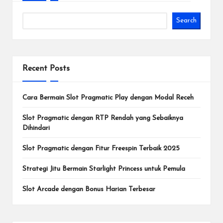
Search
Recent Posts
Cara Bermain Slot Pragmatic Play dengan Modal Receh
Slot Pragmatic dengan RTP Rendah yang Sebaiknya
Dihindari
Slot Pragmatic dengan Fitur Freespin Terbaik 2025
Strategi Jitu Bermain Starlight Princess untuk Pemula
Slot Arcade dengan Bonus Harian Terbesar