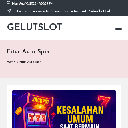
Mon, Aug 10, 2026
-
7:30:36 PM
Subscribe to our newsletter & never miss our best posts.
Subscribe Now!
Skip
to
GELUTSLOT
content
Fitur Auto Spin
Home
»
Fitur Auto Spin