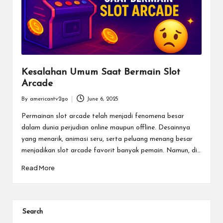
Kesalahan Umum Saat Bermain Slot
Arcade
By
americantv2go
June 6, 2025
Posted
by
Permainan slot arcade telah menjadi fenomena besar
dalam dunia perjudian online maupun offline. Desainnya
yang menarik, animasi seru, serta peluang menang besar
menjadikan slot arcade favorit banyak pemain. Namun, di…
Read More
Search