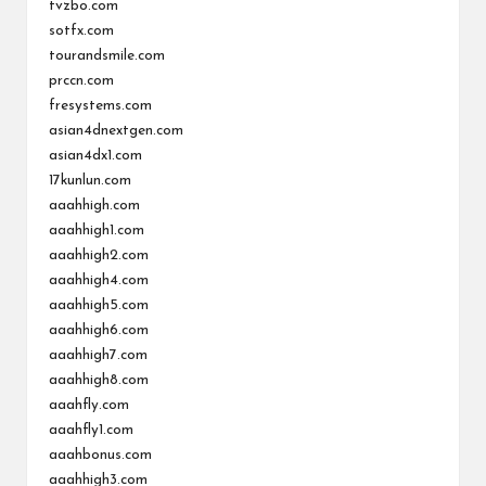
tvzbo.com
sotfx.com
tourandsmile.com
prccn.com
fresystems.com
asian4dnextgen.com
asian4dx1.com
17kunlun.com
aaahhigh.com
aaahhigh1.com
aaahhigh2.com
aaahhigh4.com
aaahhigh5.com
aaahhigh6.com
aaahhigh7.com
aaahhigh8.com
aaahfly.com
aaahfly1.com
aaahbonus.com
aaahhigh3.com